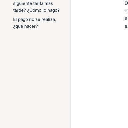
D
siguiente tarifa más
tarde? ¿Cómo lo hago?
e
e
El pago no se realiza,
e
¿qué hacer?