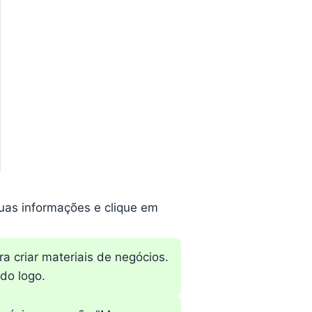
uas informações e clique em
 criar materiais de negócios.
do logo.