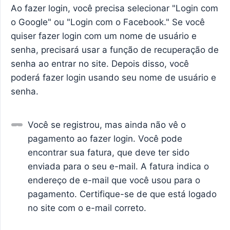
Ao fazer login, você precisa selecionar "Login com
o Google" ou "Login com o Facebook." Se você
quiser fazer login com um nome de usuário e
senha, precisará usar a função de recuperação de
senha ao entrar no site. Depois disso, você
poderá fazer login usando seu nome de usuário e
senha.
Você se registrou, mas ainda não vê o
pagamento ao fazer login. Você pode
encontrar sua fatura, que deve ter sido
enviada para o seu e-mail. A fatura indica o
endereço de e-mail que você usou para o
pagamento. Certifique-se de que está logado
no site com o e-mail correto.