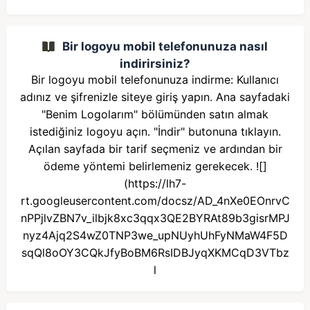
Bir logoyu mobil telefonunuza nasıl
indirirsiniz?
Bir logoyu mobil telefonunuza indirme: Kullanıcı
adınız ve şifrenizle siteye giriş yapın. Ana sayfadaki
"Benim Logolarım" bölümünden satın almak
istediğiniz logoyu açın. "İndir" butonuna tıklayın.
Açılan sayfada bir tarif seçmeniz ve ardından bir
ödeme yöntemi belirlemeniz gerekecek. ![]
(https://lh7-
rt.googleusercontent.com/docsz/AD_4nXe0EOnrvC
nPPjlvZBN7v_ilbjk8xc3qqx3QE2BYRAt89b3gisrMPJ
nyz4Ajq2S4wZ0TNP3we_upNUyhUhFyNMaW4F5D
sqQl8oOY3CQkJfyBoBM6RsIDBJyqXKMCqD3VTbz
l