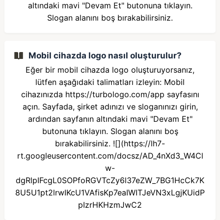
altındaki mavi "Devam Et" butonuna tıklayın.
Slogan alanını boş bırakabilirsiniz.
Mobil cihazda logo nasıl oluşturulur?
Eğer bir mobil cihazda logo oluşturuyorsanız,
lütfen aşağıdaki talimatları izleyin: Mobil
cihazınızda https://turbologo.com/app sayfasını
açın. Sayfada, şirket adınızı ve sloganınızı girin,
ardından sayfanın altındaki mavi "Devam Et"
butonuna tıklayın. Slogan alanını boş
bırakabilirsiniz. ![](https://lh7-
rt.googleusercontent.com/docsz/AD_4nXd3_W4Cl
w-
dgRlpIFcgL0SOPfoRGVTcZy6l37eZW_7BG1HcCk7K
8U5U1pt2lrwIKcU1VAfisKp7eaIWITJeVN3xLgjKUidP
pIzrHKHzmJwC2