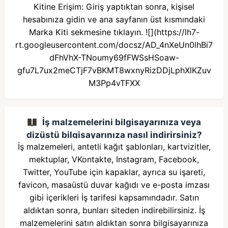
Kitine Erişim: Giriş yaptıktan sonra, kişisel
hesabınıza gidin ve ana sayfanın üst kısmındaki
Marka Kiti sekmesine tıklayın. ![](https://lh7-
rt.googleusercontent.com/docsz/AD_4nXeUn0lhBi7
dFhVhX-TNoumy69fFWSsHSoaw-
gfu7L7ux2meCTjF7vBKMT8wxnyRizDDjLphXlKZuv
M3Pp4vTFXX
İş malzemelerini bilgisayarınıza veya
dizüstü bilgisayarınıza nasıl indirirsiniz?
İş malzemeleri, antetli kağıt şablonları, kartvizitler,
mektuplar, VKontakte, Instagram, Facebook,
Twitter, YouTube için kapaklar, ayrıca su işareti,
favicon, masaüstü duvar kağıdı ve e-posta imzası
gibi içerikleri İş tarifesi kapsamındadır. Satın
aldıktan sonra, bunları siteden indirebilirsiniz. İş
malzemelerini satın aldıktan sonra bilgisayarınıza